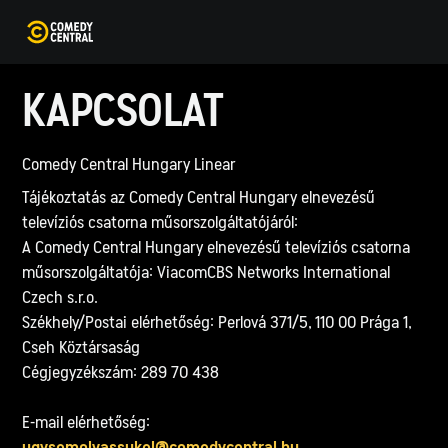
KAPCSOLAT
Comedy Central Hungary Linear
Tájékoztatás az Comedy Central Hungary elnevezésű
televíziós csatorna műsorszolgáltatójáról:
A Comedy Central Hungary elnevezésű televíziós csatorna
műsorszolgáltatója: ViacomCBS Networks International
Czech s.r.o.
Székhely/Postai elérhetőség: Perlová 371/5, 110 00 Prága 1,
Cseh Köztársaság
Cégjegyzékszám: 289 70 438
E-mail elérhetőség:
ugysemolvassukel@comedycentral.hu