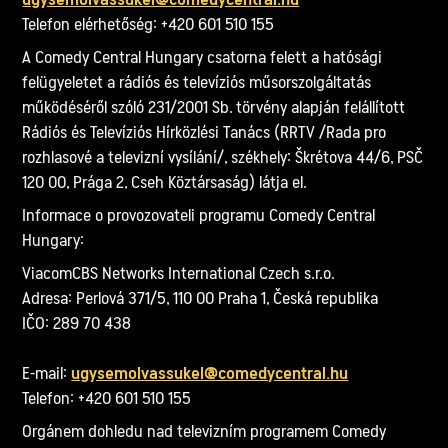
Telefon elérhetőség: +420 601 510 155
A Comedy Central Hungary csatorna felett a hatósági
felügyeletet a rádiós és televíziós műsorszolgáltatás
működéséről szóló 231/2001 Sb. törvény alapján felállított
Rádiós és Televíziós Hírközlési Tanács (RRTV /Rada pro
rozhlasové a televizní vysílání/, székhely: Škrétova 44/6, PSČ
120 00, Prága 2, Cseh Köztársaság) látja el.
Informace o provozovateli programu Comedy Central
Hungary:
ViacomCBS Networks International Czech s.r.o.
Adresa: Perlová 371/5, 110 00 Praha 1, Česká republika
IČO: 289 70 438
E-mail:
ugysemolvassukel@comedycentral.hu
Telefon: +420 601 510 155
Orgánem dohledu nad televizním programem Comedy