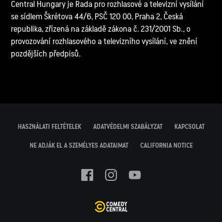
Central Hungary je Rada pro rozhlasové a televizní vysílání
se sídlem Škrétova 44/6, PSČ 120 00, Praha 2, Česká
republika, zřízená na základě zákona č. 231/2001 Sb., o
provozování rozhlasového a televizního vysílání, ve znění
pozdějších předpisů.
HASZNÁLATI FELTÉTELEK
ADATVÉDELMI SZABÁLYZAT
KAPCSOLAT
NE ADJÁK EL A SZEMÉLYES ADATAIMAT
CALIFORNIA NOTICE